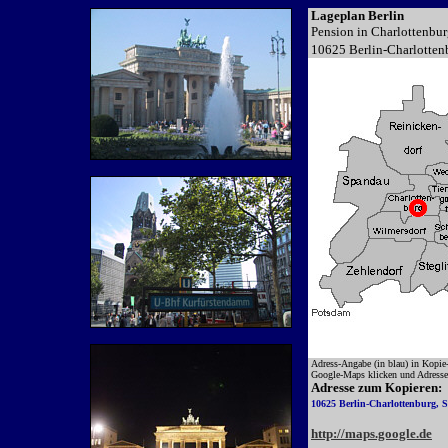
Lageplan Berlin
Pension in Charlottenbu
10625 Berlin-Charlottenb
Adress-Angabe (in blau) in Kopie-B
Google-Maps klicken und Adresse i
Adresse zum Kopieren:
10625 Berlin-Charlottenburg, S
http://maps.google.de