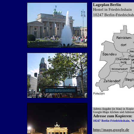
Lageplan Berlin
Hostel in Friedrichshain
10247 Berlin-Friedrichsh
Adress-Angabe (in blau) in Kopie-B
Google-Maps klicken und Adresse i
Adresse zum Kopieren:
10247 Berlin-Friedrichshain, W
http://maps.google.de